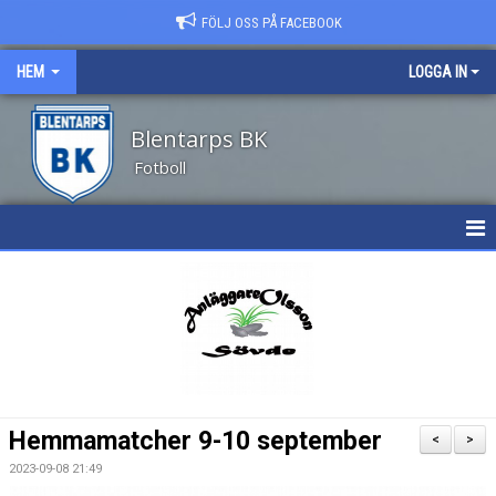
FÖLJ OSS PÅ FACEBOOK
HEM
LOGGA IN
Blentarps BK
Fotboll
HEM
NYHETER
OM KLUBBEN
KALENDER
Hemmamatcher 9-10 september
<
>
MATCHER
2023-09-08 21:49