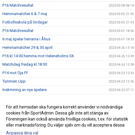
P16 Matchresultat
2023-05-08 08:14
Hemmamatcher 6 & 7 maj
2023-05-05 21:45
Fotbollsskola på lördagar
2023-05-05 21:43
P16 Matchresultat
2023-05-01 18:36
6 maj spelar herrarna i Åhus
2023-05-01 18:33
Hemmamatcher 29 & 30 april
2023-04-26 13:18
P16 kl.14:00 hemma mot Heleneholms SK
2023-04-26 12:49
Matchdag fredag kl.18:30
2023-04-24 13:38
P14 mot Öja FF
2023-04-23 12:43
Tummen Upp
2023-04-23 12:36
Inskrivning av nya spelare
2023-04-22 07:11
Kommunderby i Esperöd
2023-04-21 22:56
Toppmöte?
För att hemsidan ska fungera korrekt använder vi nödvändiga
2023-04-20 09:47
cookies från SportAdmin. Dessa går inte att stänga av.
Välkommen till vår nya hemsida
2023-03-02 17:20
Föreningen kan också använda frivilliga cookies, t.ex. för statistik
eller marknadsföring. Du väljer själv om du vill acceptera dessa.
Anpassa dina val