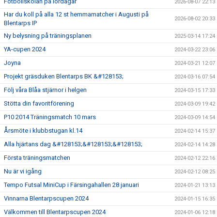
Fotbollskolan på lördagar
2026-08-07 22:13
Har du koll på alla 12 st hemmamatcher i Augusti på
2026-08-02 20:33
Blentarps IP
Ny belysning på träningsplanen
2025-03-14 17:24
YA-cupen 2024
2024-03-22 23:06
Joyna
2024-03-21 12:07
Projekt gräsduken Blentarps BK &#128153;
2024-03-16 07:54
Följ våra Blåa stjärnor i helgen
2024-03-15 17:33
Stötta din favoritförening
2024-03-09 19:42
P10 2014 Träningsmatch 10 mars
2024-03-09 14:54
Årsmöte i klubbstugan kl.14
2024-02-14 15:37
Alla hjärtans dag &#128153;&#128153;&#128153;
2024-02-14 14:28
Första träningsmatchen
2024-02-12 22:16
Nu är vi igång
2024-02-12 08:25
Tempo Futsal MiniCup i Färsingahallen 28 januari
2024-01-21 13:13
Vinnarna Blentarpscupen 2024
2024-01-15 16:35
Välkommen till Blentarpscupen 2024
2024-01-06 12:18