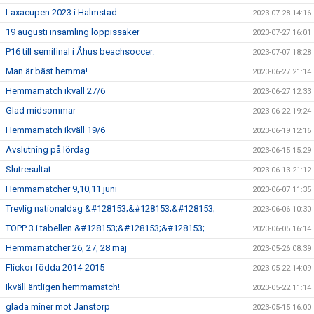
Laxacupen 2023 i Halmstad
2023-07-28 14:16
19 augusti insamling loppissaker
2023-07-27 16:01
P16 till semifinal i Åhus beachsoccer.
2023-07-07 18:28
Man är bäst hemma!
2023-06-27 21:14
Hemmamatch ikväll 27/6
2023-06-27 12:33
Glad midsommar
2023-06-22 19:24
Hemmamatch ikväll 19/6
2023-06-19 12:16
Avslutning på lördag
2023-06-15 15:29
Slutresultat
2023-06-13 21:12
Hemmamatcher 9,10,11 juni
2023-06-07 11:35
Trevlig nationaldag &#128153;&#128153;&#128153;
2023-06-06 10:30
TOPP 3 i tabellen &#128153;&#128153;&#128153;
2023-06-05 16:14
Hemmamatcher 26, 27, 28 maj
2023-05-26 08:39
Flickor födda 2014-2015
2023-05-22 14:09
Ikväll äntligen hemmamatch!
2023-05-22 11:14
glada miner mot Janstorp
2023-05-15 16:00