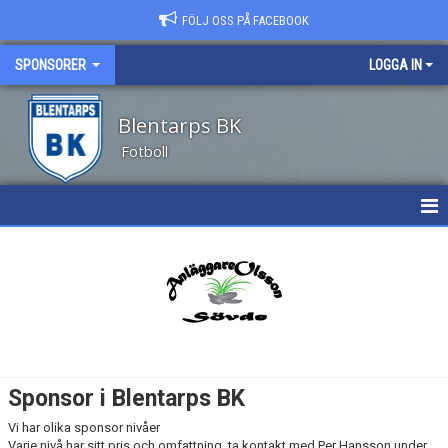
FÖLJ OSS PÅ FACEBOOK
SPONSORER
LOGGA IN
Blentarps BK
Fotboll
HEM
NYHETER
KONTAKT
Sponsor i Blentarps BK
Vi har olika sponsor nivåer
Varje nivå har sitt pris och omfattning, ta kontakt med Per Hansson under