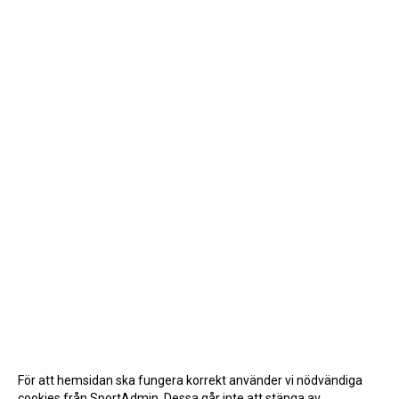
För att hemsidan ska fungera korrekt använder vi nödvändiga
cookies från SportAdmin. Dessa går inte att stänga av.