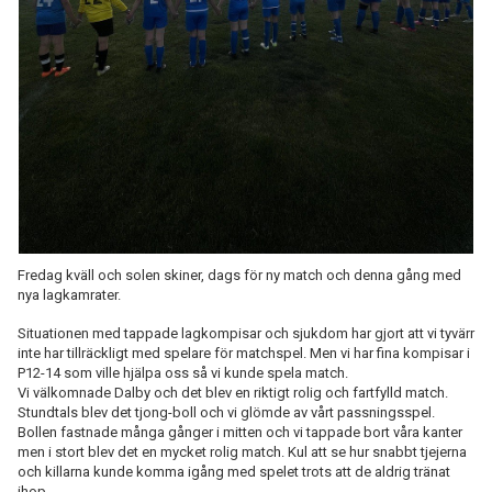
Fredag kväll och solen skiner, dags för ny match och denna gång med
nya lagkamrater.
Situationen med tappade lagkompisar och sjukdom har gjort att vi tyvärr
inte har tillräckligt med spelare för matchspel. Men vi har fina kompisar i
P12-14 som ville hjälpa oss så vi kunde spela match.
Vi välkomnade Dalby och det blev en riktigt rolig och fartfylld match.
Stundtals blev det tjong-boll och vi glömde av vårt passningsspel.
Bollen fastnade många gånger i mitten och vi tappade bort våra kanter
men i stort blev det en mycket rolig match. Kul att se hur snabbt tjejerna
och killarna kunde komma igång med spelet trots att de aldrig tränat
ihop.