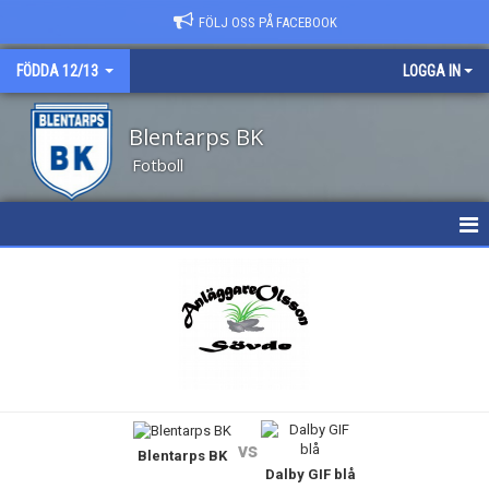
FÖLJ OSS PÅ FACEBOOK
FÖDDA 12/13
LOGGA IN
Blentarps BK
Fotboll
HEM
NYHETER
KALENDER
MATCHER
vs
Blentarps BK
TRUPPEN
Dalby GIF blå