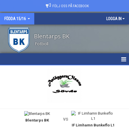
FÖLJ OSS PÅ FACEBOOK
FÖDDA 15/16
LOGGA IN
Blentarps BK
Fotboll
HEM
NYHETER
KALENDER
TRUPPEN
vs
Blentarps BK
BILDGALLERI
IF Limhamn Bunkeflo L1