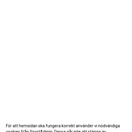
För att hemsidan ska fungera korrekt använder vi nödvändiga
cookies från SportAdmin. Dessa går inte att stänga av.