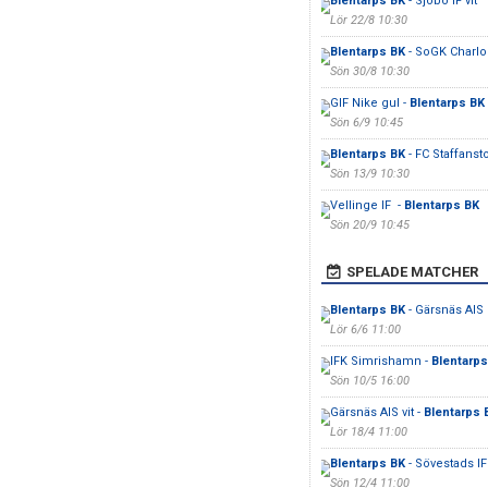
Blentarps BK
- Sjöbo IF vit
Lör 22/8 10:30
Blentarps BK
- SoGK Charlo
Sön 30/8 10:30
GIF Nike gul -
Blentarps BK
Sön 6/9 10:45
Blentarps BK
- FC Staffanst
Sön 13/9 10:30
Vellinge IF -
Blentarps BK
Sön 20/9 10:45
SPELADE MATCHER
Blentarps BK
- Gärsnäs AIS 
Lör 6/6 11:00
IFK Simrishamn -
Blentarps
Sön 10/5 16:00
Gärsnäs AIS vit -
Blentarps 
Lör 18/4 11:00
Blentarps BK
- Sövestads I
Sön 12/4 11:00