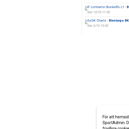
IF Limhamn Bunkeflo L1 -
B
Sön 12/10 11:00
SoGK Charlo -
Blentarps BK
Sön 5/10 10:00
För att hemsid
SportAdmin. De
frivilliga cooki