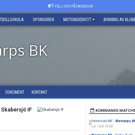
FÖLJ OSS PÅ FACEBOOK
TBOLLSSKOLA
SPONSORER
MOTIONSIDROTT
BOKNING AV KLU
arps BK
DOKUMENT
KONTAKT
Skabersjö IF
KOMMANDE MATCH
Veberöds AIF -
Blentarps B
Lör 15/8 10:00