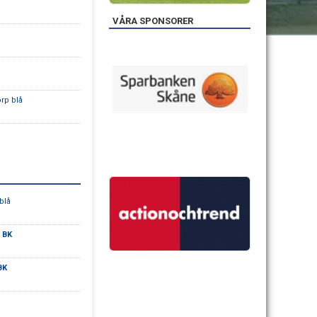
VÅRA SPONSORER
orp blå
blå
 BK
BK
F