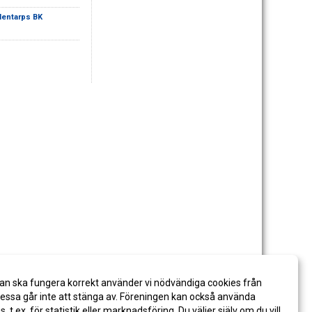
lentarps BK
an ska fungera korrekt använder vi nödvändiga cookies från
ssa går inte att stänga av. Föreningen kan också använda
es, t.ex. för statistik eller marknadsföring. Du väljer själv om du vill