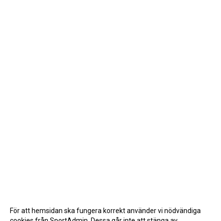
För att hemsidan ska fungera korrekt använder vi nödvändiga
cookies från SportAdmin. Dessa går inte att stänga av.