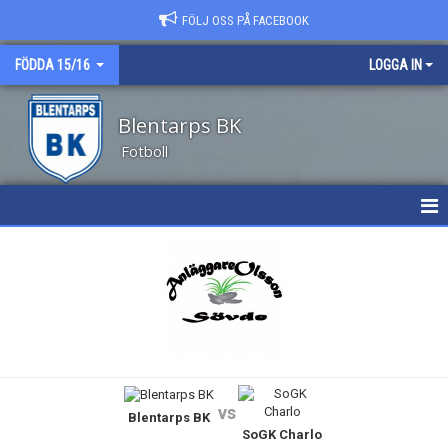
FÖLJ OSS PÅ FACEBOOK
FÖDDA 15/16
LOGGA IN
Blentarps BK
Fotboll
HEM
NYHETER
KALENDER
TRUPPEN
vs
Blentarps BK
BILDGALLERI
SoGK Charlo