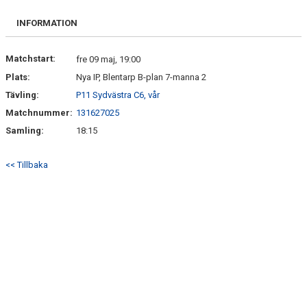
BILDGALLERI
INFORMATION
DOKUMENT
Matchstart:
fre 09 maj, 19:00
KONTAKT
Plats:
Nya IP, Blentarp B-plan 7-manna 2
Tävling:
P11 Sydvästra C6, vår
LAGET
Matchnummer:
131627025
GÄSTBOK
Samling:
18:15
<< Tillbaka