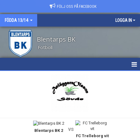
FÖLJ OSS PÅ FACEBOOK
FÖDDA 13/14
LOGGA IN
Blentarps BK
Fotboll
HEM
NYHETER
KALENDER
MATCHER
vs
Blentarps BK 2
TRUPPEN
FC Trelleborg vit