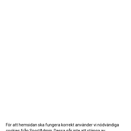
För att hemsidan ska fungera korrekt använder vi nödvändiga
cookies från SportAdmin. Dessa går inte att stänga av.