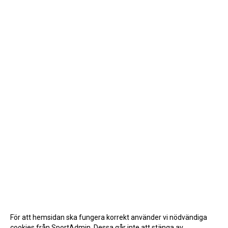
För att hemsidan ska fungera korrekt använder vi nödvändiga
cookies från SportAdmin. Dessa går inte att stänga av.