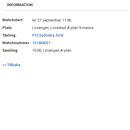
VÅRA LAG
INFORMATION
MEDLEMSKAP
Matchstart:
lör 27 september, 11:00
Plats:
Lövängen, Lövestad A-plan 9-manna
GÄSTBOK
Tävling:
P13 Sydöstra, höst
ÖVRIGT
Matchnummer:
131464021
Samling:
10:00, Lövängen A-plan
<< Tillbaka