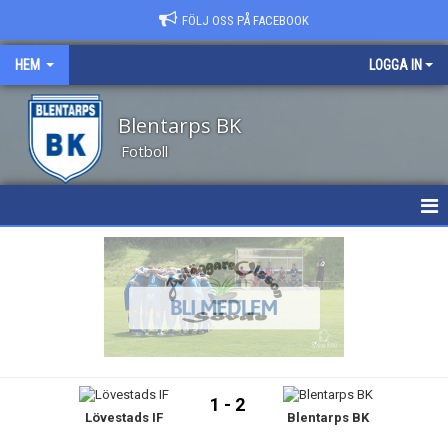
FÖLJ OSS PÅ FACEBOOK
HEM
LOGGA IN
Blentarps BK
Fotboll
HEM
NYHETER
OM KLUBBEN
KALENDER
1 - 2
Lövestads IF
Blentarps BK
MATCHER