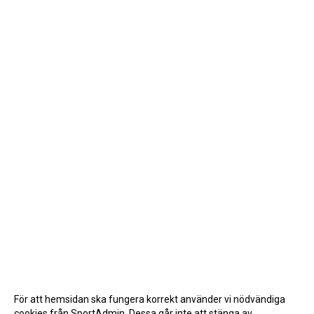
För att hemsidan ska fungera korrekt använder vi nödvändiga
cookies från SportAdmin. Dessa går inte att stänga av.