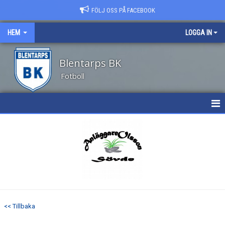
FÖLJ OSS PÅ FACEBOOK
HEM
LOGGA IN
Blentarps BK
Fotboll
HEM
NYHETER
OM KLUBBEN
KALENDER
<< Tillbaka
MATCHER