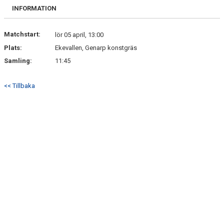
VÅRA LAG
INFORMATION
MEDLEMSKAP
Matchstart:
lör 05 april, 13:00
Plats:
Ekevallen, Genarp konstgräs
GÄSTBOK
Samling:
11:45
ÖVRIGT
<< Tillbaka