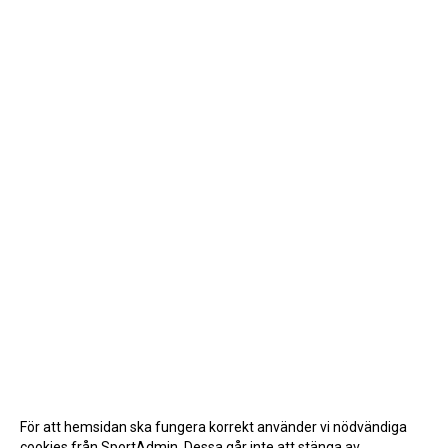
För att hemsidan ska fungera korrekt använder vi nödvändiga
cookies från SportAdmin. Dessa går inte att stänga av.