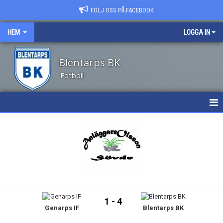
FÖLJ OSS PÅ FACEBOOK
HEM
LOGGA IN
Blentarps BK
Fotboll
HEM
NYHETER
OM KLUBBEN
KALENDER
1 - 4
Genarps IF
Blentarps BK
MATCHER