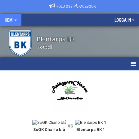
FÖLJ OSS PÅ FACEBOOK
HEM
LOGGA IN
Blentarps BK
Fotboll
HEM
NYHETER
OM KLUBBEN
KALENDER
vs
SoGK Charlo blå
Blentarps BK 1
MATCHER