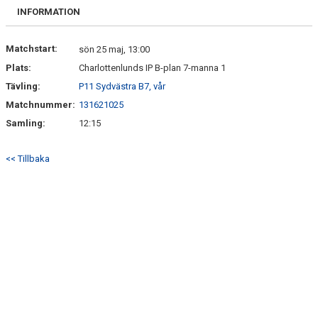
VÅRA LAG
INFORMATION
MEDLEMSKAP
Matchstart:
sön 25 maj, 13:00
Plats:
Charlottenlunds IP B-plan 7-manna 1
GÄSTBOK
Tävling:
P11 Sydvästra B7, vår
ÖVRIGT
Matchnummer:
131621025
Samling:
12:15
<< Tillbaka