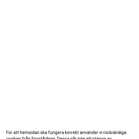
För att hemsidan ska fungera korrekt använder vi nödvändiga
cookies från SportAdmin. Dessa går inte att stänga av.