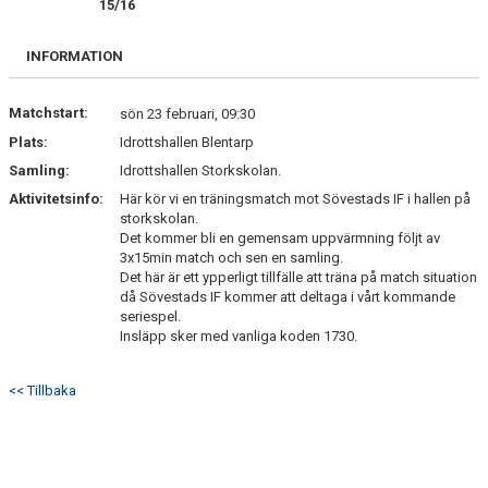
15/16
VÅRA LAG
INFORMATION
MEDLEMSKAP
GÄSTBOK
Matchstart:
sön 23 februari, 09:30
Plats:
Idrottshallen Blentarp
ÖVRIGT
Samling:
Idrottshallen Storkskolan.
Aktivitetsinfo:
Här kör vi en träningsmatch mot Sövestads IF i hallen på
storkskolan.
Det kommer bli en gemensam uppvärmning följt av
3x15min match och sen en samling.
Det här är ett ypperligt tillfälle att träna på match situation
då Sövestads IF kommer att deltaga i vårt kommande
seriespel.
Insläpp sker med vanliga koden 1730.
<< Tillbaka