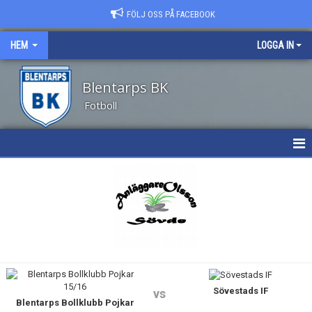
FÖLJ OSS PÅ FACEBOOK
HEM
LOGGA IN
Blentarps BK
Fotboll
HEM
NYHETER
OM KLUBBEN
KALENDER
Sövestads IF
vs
MATCHER
Blentarps Bollklubb Pojkar