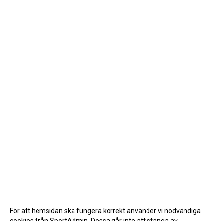
För att hemsidan ska fungera korrekt använder vi nödvändiga
cookies från SportAdmin. Dessa går inte att stänga av.